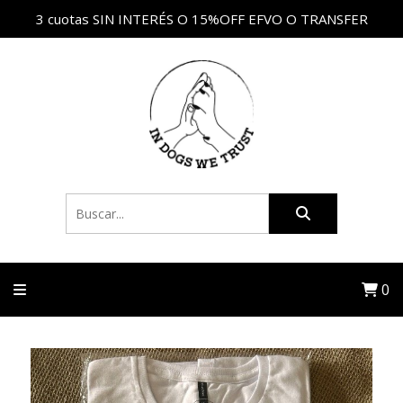
3 cuotas SIN INTERÉS O 15%OFF EFVO O TRANSFER
0