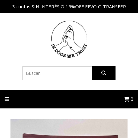
3 cuotas SIN INTERÉS O 15%OFF EFVO O TRANSFER
0