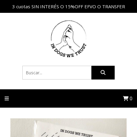
3 cuotas SIN INTERÉS O 15%OFF EFVO O TRANSFER
0